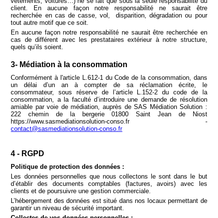
vêtements, voitures…) ne se fait que sous la seule responsabilité du
client. En aucune façon notre responsabilité ne saurait être
recherchée en cas de casse, vol, disparition, dégradation ou pour
tout autre motif que ce soit.
En aucune façon notre responsabilité ne saurait être recherchée en
cas de différent avec les prestataires extérieur à notre structure,
quels qu’ils soient.
3- Médiation à la consommation
Conformément à l'article L.612-1 du Code de la consommation, dans
un délai d
’
un an à compter de sa réclamation écrite, le
consommateur, sous réserve de l
’
article L.152-2 du code de la
consommation, a la faculté d
’
introduire une demande de résolution
amiable par voie de médiation, auprès de SAS Médiation Solution :
222 chemin de la bergerie 01800 Saint Jean de Niost
https://www.sasmediationsolution-conso.fr -
contact@sasmediationsolution-conso.fr
4 - RGPD
Politique de protection des données :
Les données personnelles que nous collectons le sont dans le but
d’établir des documents comptables (factures, avoirs) avec les
clients et de poursuivre une gestion commerciale.
L’hébergement des données est situé dans nos locaux permettant de
garantir un niveau de sécurité important.
Collectes de vos données personnelles :