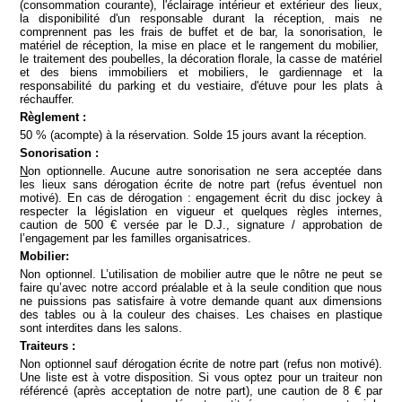
(consommation courante), l'éclairage intérieur et extérieur des lieux,
la disponibilité d'un responsable durant la réception, mais ne
comprennent pas les frais de buffet et de bar, la sonorisation, le
matériel de réception, la mise en place et le rangement du mobilier,
le traitement des poubelles, la décoration florale, la casse de matériel
et des biens immobiliers et mobiliers, le gardiennage et la
responsabilité du parking et du vestiaire, d'étuve pour les plats à
réchauffer.
Règlement
:
50 % (acompte) à la réservation. Solde 15 jours avant la réception.
Sonorisation :
N
on optionnelle. Aucune autre sonorisation ne sera acceptée dans
les lieux sans dérogation écrite de notre part (refus éventuel non
motivé). En cas de dérogation : engagement écrit du disc jockey à
respecter la législation en vigueur et quelques règles internes,
caution de 500 € versée par le D.J., signature / approbation de
l’engagement par les familles organisatrices.
Mobilier:
Non optionnel. L’utilisation de mobilier autre que le nôtre ne peut se
faire qu’avec notre accord préalable et à la seule condition que nous
ne puissions pas satisfaire à votre demande quant aux dimensions
des tables ou à la couleur des chaises. Les chaises en plastique
sont interdites dans les salons.
Traiteurs :
Non optionnel sauf dérogation écrite de notre part (refus non motivé).
Une liste est à votre disposition. Si vous optez pour un traiteur non
référencé (après acceptation de notre part), une caution de 8 € par