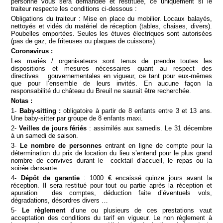
personne vous sera demandée et restituée, ce uniquement si le
traiteur respecte les conditions ci-dessous :
Obligations du traiteur : Mise en place du mobilier. Locaux balayés,
nettoyés et vidés du matériel de réception (tables, chaises, divers).
Poubelles emportées. Seules les étuves électriques sont autorisées
(pas de gaz, de friteuses ou plaques de cuissons).
Coronavirus :
Les mariés / organisateurs sont tenus de prendre toutes les
dispositions et mesures nécessaires quant au respect des
directives gouvernementales en vigueur, ce tant pour eux-mêmes
que pour l’ensemble de leurs invités. En aucune façon la
responsabilité du château du Breuil ne saurait être recherchée.
Notas
:
1-
Baby-sitting :
obligatoire à partir de 8 enfants entre 3 et 13 ans.
Une baby-sitter par groupe de 8 enfants maxi.
2-
Veilles de jours fériés
: assimilés aux samedis. Le 31 décembre
à un samedi de saison.
3-
Le nombre de personnes
entrant en ligne de compte pour la
détermination du prix de location du lieu s’entend pour le plus grand
nombre de convives durant le cocktail d’accueil, le repas ou la
soirée dansante.
4-
Dépôt de garantie
: 1000 € encaissé quinze jours avant la
réception. Il sera restitué pour tout ou partie après la réception et
apuration des comptes, déduction faite d’éventuels vols,
dégradations, désordres divers …
5-
Le règlement
d’une ou plusieurs de ces prestations vaut
acceptation des conditions du tarif en vigueur. Le non règlement à