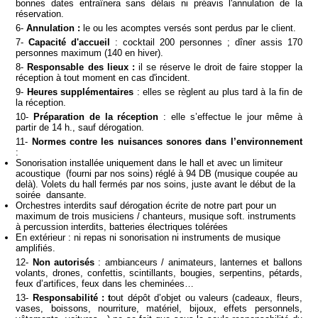
bonnes dates entraînera sans délais ni préavis l'annulation de la
réservation.
6-
Annulation :
le ou les acomptes versés sont perdus par le client.
7-
Capacité d'accueil
: cocktail 200 personnes ; dîner assis 170
personnes maximum (140 en hiver).
8-
Responsable des lieux :
il se réserve le droit de faire stopper la
réception à tout moment en cas d'incident.
9-
Heures supplémentaires
: elles se règlent au plus tard à la fin de
la réception.
10-
Préparation de la réception
: elle s’effectue le jour même à
partir de 14 h., sauf dérogation.
11-
Normes contre les nuisances sonores
dans l’environnement
:
Sonorisation installée uniquement dans le hall et avec un limiteur
acoustique (fourni par nos soins) réglé à 94 DB (musique coupée au
delà). Volets du hall fermés par nos soins, juste avant le début de la
soirée dansante.
Orchestres interdits sauf dérogation écrite de notre part pour un
maximum de trois musiciens / chanteurs, musique soft. instruments
à percussion interdits, batteries électriques tolérées
En extérieur : ni repas ni sonorisation ni instruments de musique
amplifiés.
12-
Non autorisés
: ambianceurs / animateurs, lanternes et ballons
volants, drones, confettis, scintillants, bougies, serpentins, pétards,
feux d’artifices, feux dans les cheminées…
13-
Responsabilité : t
out dépôt d’objet ou valeurs (cadeaux, fleurs,
vases, boissons, nourriture, matériel, bijoux, effets personnels,